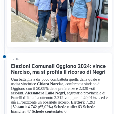
17:16
Elezioni Comunali Oggiono 2024: vince
Narciso, ma si profila il ricorso di Negri
Una battaglia a dir poco combattuta quella dalla quale è
uscita vincitrice
Chiara Narciso
, confermata sindaco di
Oggiono con il 50,09% delle preferenze e 2.320 voti
assoluti.
Alessandro Lallo Negri
, segretario provinciale di
Fratelli d’Italia ha ottenuto 2.312 voti, pari al 49,91%… ed è
già all’orizzonte un possibile ricorso.
Elettori:
7.293
|
Votanti:
4.742 (65,02%)
Schede nulle:
63
Schede
bianche:
47
Schede contestate:
0