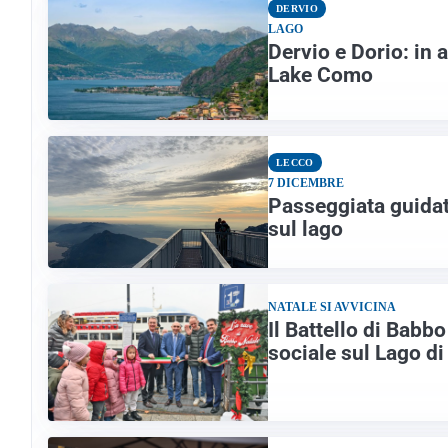
DERVIO
LAGO
Dervio e Dorio: in 
Lake Como
LECCO
7 DICEMBRE
Passeggiata guidata
sul lago
NATALE SI AVVICINA
Il Battello di Babb
sociale sul Lago d