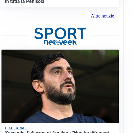
in tutta la Penisola
Altre notizie
L'ALLARME
Sassuolo, l’allarme di Aquilani: “Non ho difensori,