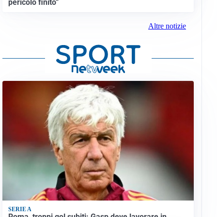
pericolo finito”
Altre notizie
SERIE A
Roma, troppi gol subiti: Gasp deve lavorare in