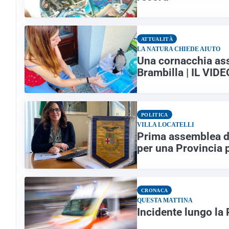
ATTUALITÀ
LA NATURA CHIEDE AIUTO
Una cornacchia ass
Brambilla | IL VIDE
POLITICA
VILLA LOCATELLI
Prima assemblea de
per una Provincia p
CRONACA
QUESTA MATTINA
Incidente lungo la 