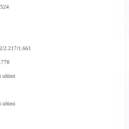
0/524
802/2.217/1.661
5.778
i ultimi
i ultimi