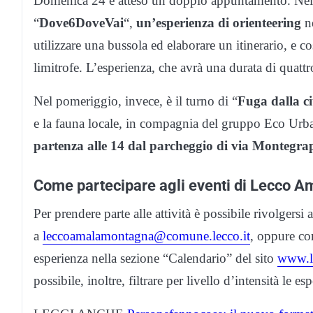
Domenica 24 è atteso un doppio appuntamento. Nel 
“
Dove6DoveVai
“,
un’esperienza di orienteering
ne
utilizzare una bussola ed elaborare un itinerario, e co
limitrofe. L’esperienza, che avrà una durata di quatt
Nel pomeriggio, invece, è il turno di “
Fuga dalla ci
e la fauna locale, in compagnia del gruppo Eco Urban
partenza alle 14 dal parcheggio di via Montegra
Come partecipare agli eventi di Lecco 
Per prendere parte alle attività è possibile rivolgersi a
a
leccoamalamontagna@comune.lecco.it
, oppure co
esperienza nella sezione “Calendario” del sito
www.l
possibile, inoltre, filtrare per livello d’intensità le e