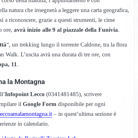
corso della mattina, l’appuntamento è con
lla natura che insegnerà a leggere una carta geografica,
sì a riconoscere, grazie a questi strumenti, le cime
ro ore,
avrà inizio alle 9 al piazzale della Funivia
.
ttà
“, un trekking lungo il torrente Caldone, tra la flora
 Walk. L’uscita avrà una durata di tre ore, con
ppa, 11
.
Ama la Montagna
ll’
Infopoint Lecco
(0341481485), scrivere
mpilare il
Google Form
disponibile per ogni
eccoamalamontagna.it
– in quest’ultima sezione è
sperienze in calendario.