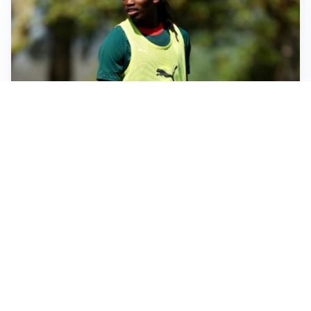
AMICHEVOLI
Milan, altro test per Amorim: le possibili scelte per il
Chelsea
AMICHEVOLI
Juventus-Inter, antipasto di Serie A: le probabili
formazioni
IL NOME NUOVO
Napoli, Musso resta un’opzione per la porta
TITOLARE IN CAMPIONATO