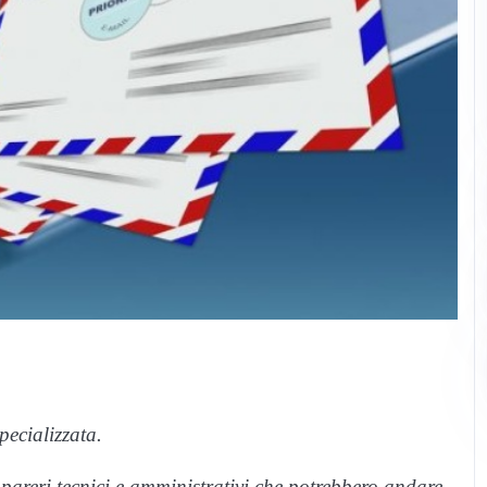
ecializzata.
areri tecnici e amministrativi che potrebbero andare