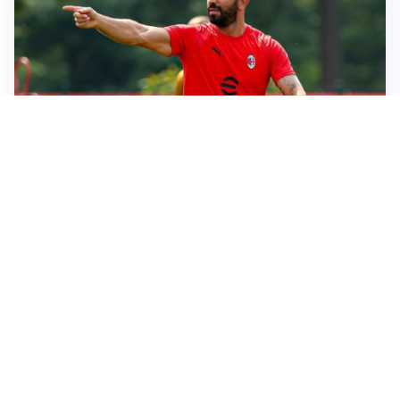
LE PAROLE
Milan, Amorim: “Sapevamo delle difficoltà, faremo
delle scelte”
LE PAROLE
Juventus, Spalletti soddisfatto: “I nuovi? Li ho visti
molto bene”
AMICHEVOLI
Il Milan crolla contro il Chelsea: 3-0 e prima sconfitta
per Amorim