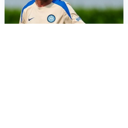
LE PAROLE
Chivu: “Mercato? Serve pazienza, l’Inter crescerà”
SI AVVICINA
Juve-Lucumí, fiducia in crescita: pronta una nuova
offerta
LA VOCE
Napoli, spunta Gabriel Jesus: tutto dipende da Lukaku
LA NUOVA ITALIA
Italia, ufficiale lo staff di Mancini: c’è anche Bonucci