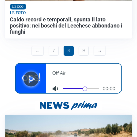
LECCO
LE FOTO
Caldo record e temporali, spunta il lato
positivo: nei boschi del Lecchese abbondano i
funghi
←
7
8
9
→