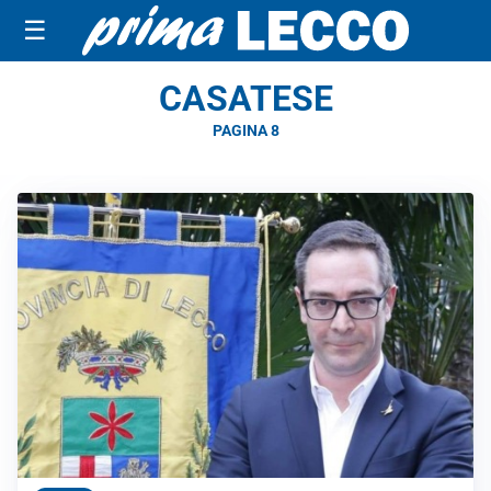
☰
CASATESE
PAGINA 8