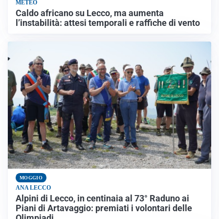
METEO
Caldo africano su Lecco, ma aumenta
l’instabilità: attesi temporali e raffiche di vento
MOGGIO
ANA LECCO
Alpini di Lecco, in centinaia al 73° Raduno ai
Piani di Artavaggio: premiati i volontari delle
Olimpiadi