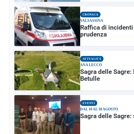
CRONACA
VALSASSINA
Raffica di incidenti
prudenza
ATTUALITÀ
ANA LECCO
Sagra delle Sagre: l
Betulle
EVENTI
DAL 10 AL 18 AGOSTO
Sagra delle Sagre: 