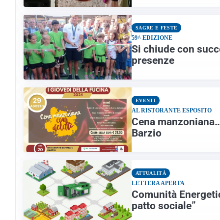
SAGRE E FESTE
59^ EDIZIONE
Si chiude con succe
presenze
EVENTI
AL RISTORANTE ESPOSITO
Cena manzoniana… 
Barzio
ATTUALITÀ
LETTERA APERTA
Comunità Energetic
patto sociale”