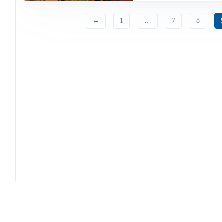
←
1
…
7
8