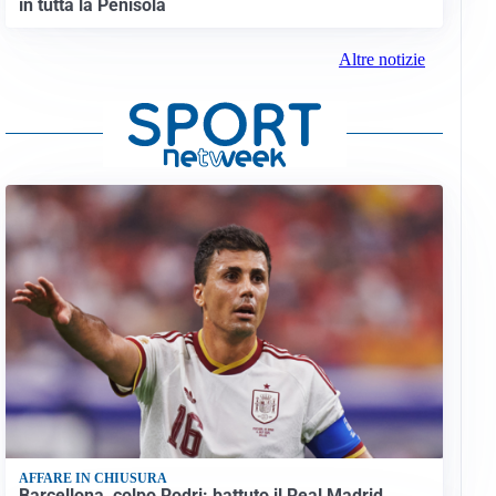
in tutta la Penisola
Altre notizie
AFFARE IN CHIUSURA
Barcellona, colpo Rodri: battuto il Real Madrid