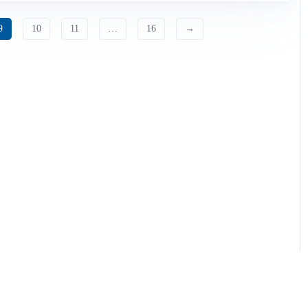
9
10
11
…
16
→