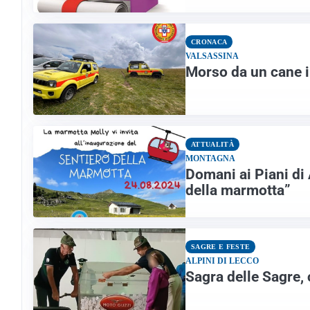
CRONACA
VALSASSINA
Morso da un cane i
ATTUALITÀ
MONTAGNA
Domani ai Piani di
della marmotta”
SAGRE E FESTE
ALPINI DI LECCO
Sagra delle Sagre, c