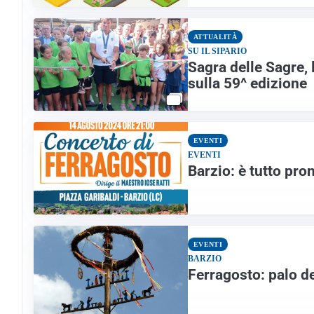
ATTUALITÀ
SU IL SIPARIO
Sagra delle Sagre, 
sulla 59^ edizione
EVENTI
EVENTI
Barzio: è tutto pro
EVENTI
BARZIO
Ferragosto: palo d