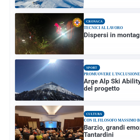
CRONACA
TECNICI AL LAVORO
Dispersi in montagn
SPORT
PROMUOVERE L'INCLUSIONE
Arge Alp Ski Ability
del progetto
CULTURA
CON IL FILOSOFO MASSIMO 
Barzio, grandi emo
Tantardini