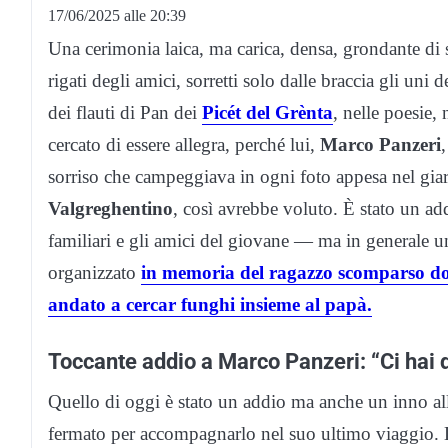
17/06/2025 alle 20:39
Una cerimonia laica, ma carica, densa, grondante di spi
rigati degli amici, sorretti solo dalle braccia gli uni d
dei flauti di Pan dei
Picét del Grènta
, nelle poesie,
cercato di essere allegra, perché lui,
Marco Panzeri
sorriso che campeggiava in ogni foto appesa nel gi
Valgreghentino
, così avrebbe voluto. È stato un ad
familiari e gli amici del giovane — ma in generale u
organizzato
in memoria del ragazzo scomparso do
andato a cercar funghi insieme al papà.
Toccante addio a Marco Panzeri: “Ci hai
Quello di oggi è stato un addio ma anche un inno alla 
fermato per accompagnarlo nel suo ultimo viaggio. L