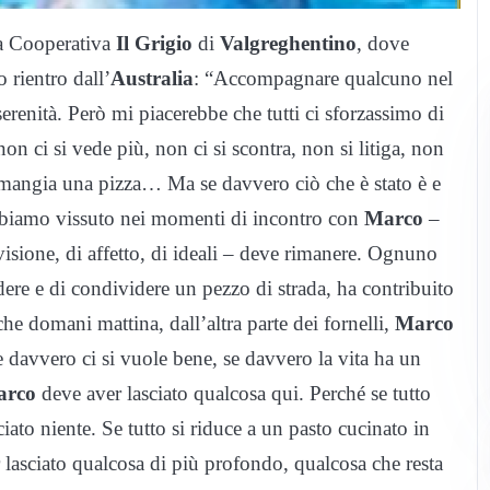
la Cooperativa
Il Grigio
di
Valgreghentino
, dove
rientro dall’
Australia
: “Accompagnare qualcuno nel
n serenità. Però mi piacerebbe che tutti ci sforzassimo di
n ci si vede più, non ci si scontra, non si litiga, non
i mangia una pizza… Ma se davvero ciò che è stato è e
abbiamo vissuto nei momenti di incontro con
Marco
–
isione, di affetto, di ideali – deve rimanere. Ognuno
re e di condividere un pezzo di strada, ha contribuito
che domani mattina, dall’altra parte dei fornelli,
Marco
e davvero ci si vuole bene, se davvero la vita ha un
arco
deve aver lasciato qualcosa qui. Perché se tutto
ciato niente. Se tutto si riduce a un pasto cucinato in
lasciato qualcosa di più profondo, qualcosa che resta