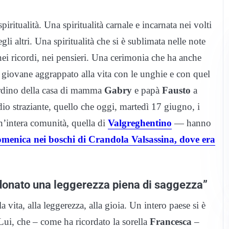
ritualità. Una spiritualità carnale e incarnata nei volti
egli altri. Una spiritualità che si è sublimata nelle note
 nei ricordi, nei pensieri. Una cerimonia che ha anche
, giovane aggrappato alla vita con le unghie e con quel
ardino della casa di mamma
Gabry
e papà
Fausto
a
dio straziante, quello che oggi, martedì 17 giugno, i
n’intera comunità, quella di
Valgreghentino
— hanno
menica nei boschi di Crandola Valsassina, dove era
 donato una leggerezza piena di saggezza”
vita, alla leggerezza, alla gioia. Un intero paese si è
ui, che – come ha ricordato la sorella
Francesca
–