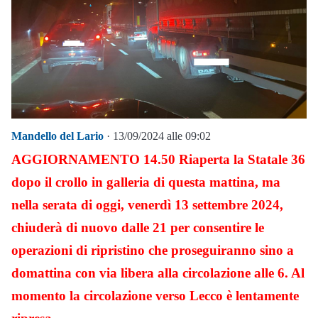
Mandello del Lario
· 13/09/2024 alle 09:02
AGGIORNAMENTO 14.50 Riaperta la Statale 36
dopo il crollo in galleria di questa mattina, ma
nella serata di oggi, venerdì 13 settembre 2024,
chiuderà di nuovo dalle 21 per consentire le
operazioni di ripristino che proseguiranno sino a
domattina con via libera alla circolazione alle 6. Al
momento la circolazione verso Lecco è lentamente