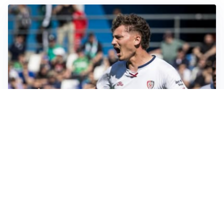
CALCIOMERCATO
Cagliari, il caso Esposito continua. Intanto arriva
Maldini
CALCIOMERCATO
Napoli, il solito Lukaku: non si presenta in ritiro, è
rottura