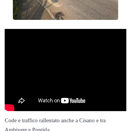
Code e traffico rallentato anche a Cisano e tra
Ambivere e Pontida