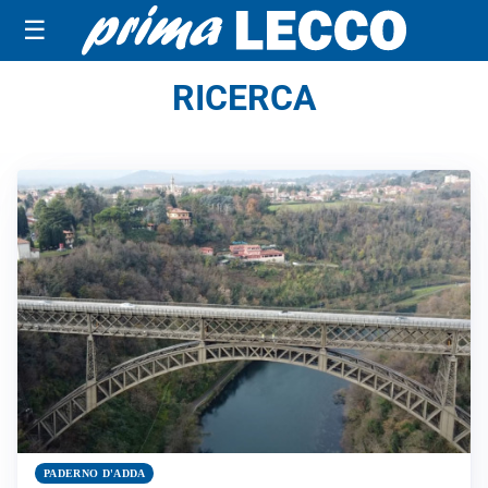
☰
RICERCA
PADERNO D'ADDA