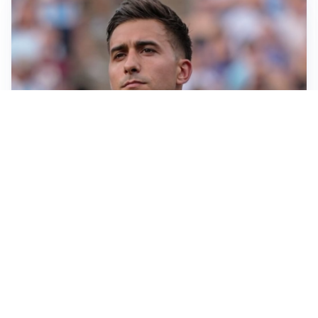
IL NOME NUOVO
Napoli, Musso resta un’opzione per la porta
TITOLARE IN CAMPIONATO
Inter, tocca a Pio Esposito: Chivu gli affida l’attacco
LE PAROLE
Spalletti prepara la Juve: “Con l’Inter servirà essere
squadra”
LONTANO DALL'ITALIA