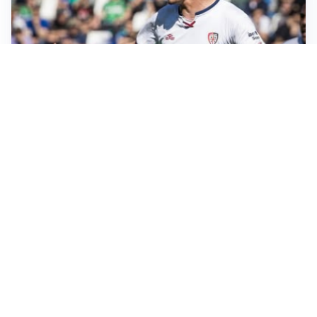
CALCIOMERCATO
Cagliari, il caso Esposito continua. Intanto arriva
Maldini
CALCIOMERCATO
Napoli, il solito Lukaku: non si presenta in ritiro, è
rottura
AMICHEVOLI
Inter, Chivu: “Vedo una crescita, il risultato non conta”
CALCIOMERCATO
Inter, stallo per Curtis Jones: serve prima una