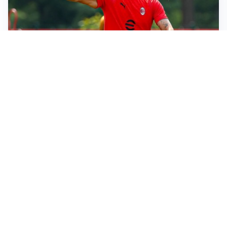
LE PAROLE
Milan, Amorim: “Sapevamo delle difficoltà, faremo
delle scelte”
LE PAROLE
Juventus, Spalletti soddisfatto: “I nuovi? Li ho visti
molto bene”
AMICHEVOLI
Il Milan crolla contro il Chelsea: 3-0 e prima sconfitta
per Amorim
AMICHEVOLI
Inter, Chivu soddisfatto: “Buona prova, non esistono
gerarchie”