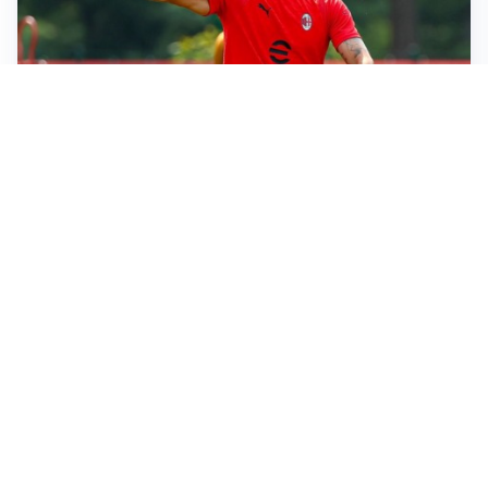
LE PAROLE
Milan, Amorim: “Sapevamo delle difficoltà, faremo
delle scelte”
LE PAROLE
Juventus, Spalletti soddisfatto: “I nuovi? Li ho visti
molto bene”
AMICHEVOLI
Il Milan crolla contro il Chelsea: 3-0 e prima sconfitta
per Amorim
AMICHEVOLI
Inter, Chivu soddisfatto: “Buona prova, non esistono
gerarchie”