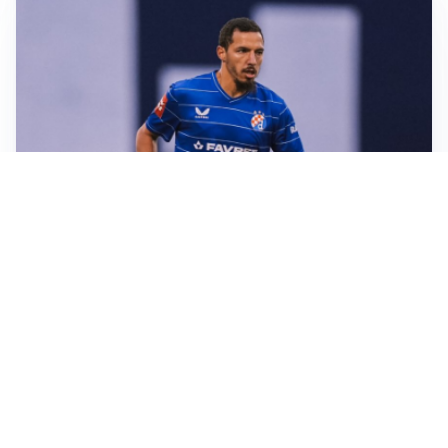
CALCIOMERCATO
Milan, ufficiale la risoluzione di Bennacer: il
comunicato
AMICHEVOLI
Milan, altro test per Amorim: le possibili scelte per il
Chelsea
AMICHEVOLI
Juventus-Inter, antipasto di Serie A: le probabili