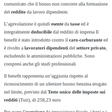
comunicato che il bonus
non concorre alla formazione
del
reddito
da lavoro dipendente.
L’agevolazione è quindi
esente
da
tasse
ed è
integralmente
deducibile
dal reddito di impresa Il
benefit è stato introdotto contro il
caro-carburante
ed
è rivolto a
lavoratori dipendenti
del
settore privato
,
escludendo le amministrazioni pubbliche. Sono
compresi anche gli studi professionali
Il benefit rappresenta un’aggiunta rispetto al
riconoscimento di un ulteriore buono benzina erogato
nel limite, previsto dal
Testo unico delle imposte sui
redditi
(Tuir), di 258,23 euro
Per avere l’
esenzione
da imposizione fiscale, i beni e i