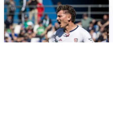
CALCIOMERCATO
Cagliari, il caso Esposito continua. Intanto arriva
Maldini
CALCIOMERCATO
Napoli, il solito Lukaku: non si presenta in ritiro, è
rottura