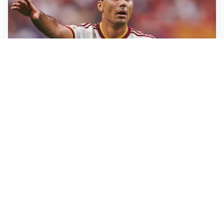
AFFARE IN CHIUSURA
Barcellona, colpo Rodri: battuto il Real Madrid
MOTIVATO
Douglas Luiz dice no all’Everton e punta sulla
Juventus
RIENTRO A RILENTO
Alcaraz, US Open lontano: la corsa contro il tempo
continua
RINNOVO VICINO
Inter, Dimarco verso il rinnovo fino al 2030