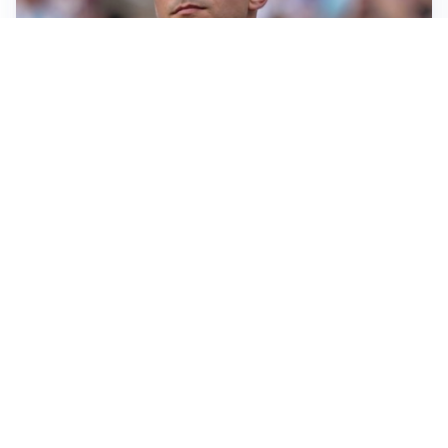
IL NOME NUOVO
Napoli, Musso resta un’opzione per la porta
TITOLARE IN CAMPIONATO
Inter, tocca a Pio Esposito: Chivu gli affida l’attacco
LE PAROLE
Spalletti prepara la Juve: “Con l’Inter servirà essere
squadra”
LONTANO DALL'ITALIA
Vlahovic, rebus futuro: Besiktas e Atletico si
contendono il serbo
Altre notizie