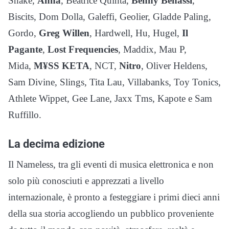
Shake,
Anna
, Beatrice Quinta,
Benny Benassi
,
Biscits, Dom Dolla, Galeffi, Geolier, Gladde Paling,
Gordo,
Greg Willen
, Hardwell, Hu, Hugel,
Il
Pagante
,
Lost Frequencies
, Maddix, Mau P,
Mida,
M¥SS KETA
, NCT,
Nitro
, Oliver Heldens,
Sam Divine, Slings, Tita Lau, Villabanks, Toy Tonics,
Athlete Wippet, Gee Lane, Jaxx Tms, Kapote e Sam
Ruffillo.
La decima edizione
Il Nameless, tra gli eventi di musica elettronica e non
solo più conosciuti e apprezzati a livello
internazionale, è pronto a festeggiare i primi dieci anni
della sua storia accogliendo un pubblico proveniente