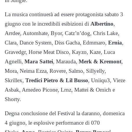
In Jungle.
La musica continuerà ad essere protagonista sabato 3
giugno con le incredibili esibizioni di
Albertino
,
Arrdee, Automhate, Byor, Catz’n’dog, Chris Lake,
Clara, Dance System, Diss Gacha, Edmmaro,
Ernia
,
Gravedgr, Horse Meat Disco, Kayzo, Kaze, Luca
Agnelli,
Mara Sattei
, Marauda,
Merk & Kremont
,
Mora, Neima Ezza, Rovere, Salmo, Sillyelly,
Skrillex,
Tredici Pietro & Lil Busso
, Uniiqu3, Vieze
Asbak, Amedeo Picone, Lrnz, Mattei & Omich e
Shorty.
Degna conclusione del Festival la daranno, domenica
4 giugno, le esplosive performance di 070