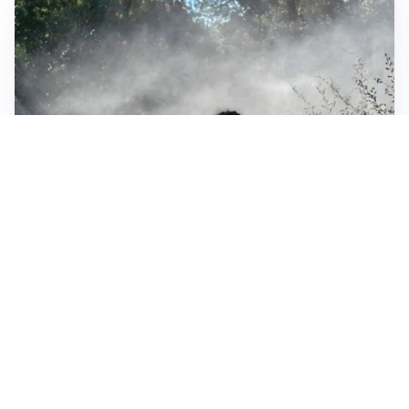
DRAMMA
Incendio Monte Moregallo, in azione i volontari del
CRAS “Stella del Nord” per salvare gli animali selvatici
DRAMMA
Incendio Moregallo, la pioggia non basta, proseguono
le operazioni. Resta chiusa la SP583
VALMADRERA
Incendio sul Moregallo, seconda notte di inferno di