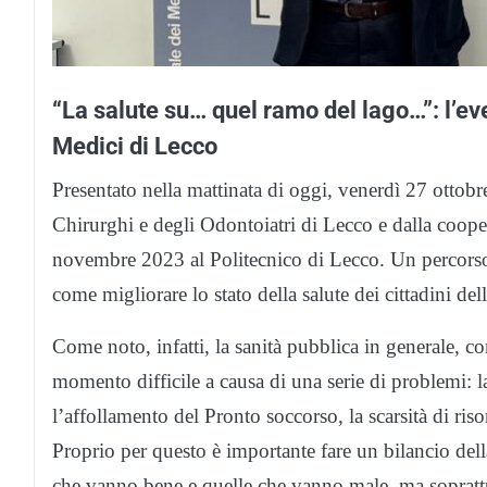
“La salute su… quel ramo del lago…”: l’eve
Medici di Lecco
Presentato nella mattinata di oggi, venerdì 27 ottob
Chirurghi e degli Odontoiatri di Lecco e dalla coo
novembre 2023 al Politecnico di Lecco. Un percorso,
come migliorare lo stato della salute dei cittadini del
Come noto, infatti, la sanità pubblica in generale, c
momento difficile a causa di una serie di problemi: la 
l’affollamento del Pronto soccorso, la scarsità di riso
Proprio per questo è importante fare un bilancio dell
che vanno bene e quelle che vanno male, ma soprattut