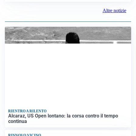
LUTTO
Francesco Guccini è morto a 86 anni: addio a un
cantautore simbolo della musica italiana
BAGARRE
Caso Delmastro, la Camera nega l’accesso alle chat:
scontro in Aula tra maggioranza e opposizioni
MEDIO ORIENTE
Stretto di Hormuz, Iran e Oman trovano un accordo
sulle rotte: si apre la possibilità di una tregua
PREVISIONI
Record di bollini rossi in Italia: oggi caldo estremo in
tutta la Penisola
Altre notizie