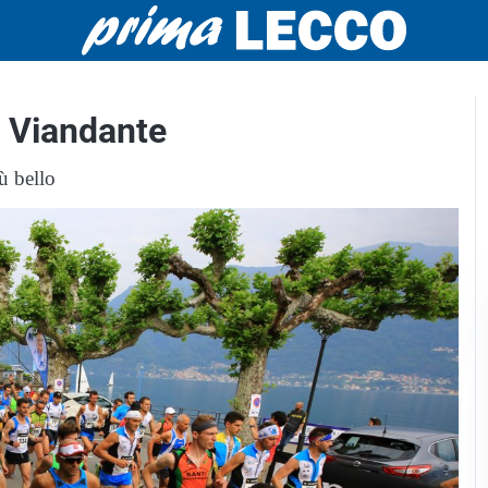
el Viandante
ù bello