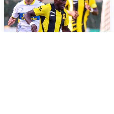
IL FAVORITO
Inter, Diaby è ora il favorito per la fascia destra
PUNTE IN MOVIMENTO
Effetto domino in attacco: Bologna, Fiorentina e
Parma si muovono
LE PAROLE
Jashari cambia pagina: “Con Amorim aria nuova al
Milan”