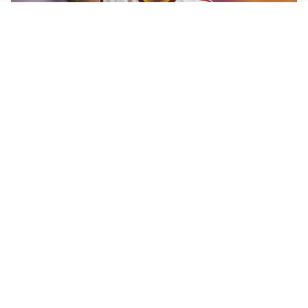
AFFARE IN CHIUSURA
Barcellona, colpo Rodri: battuto il Real Madrid
MOTIVATO
Douglas Luiz dice no all’Everton e punta sulla
Juventus
RIENTRO A RILENTO
Alcaraz, US Open lontano: la corsa contro il tempo
continua
RINNOVO VICINO
Inter, Dimarco verso il rinnovo fino al 2030
Altre notizie