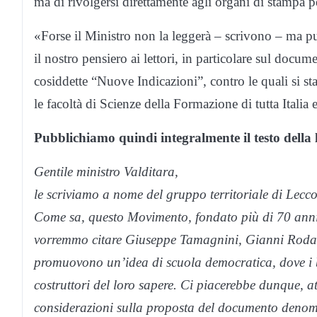
ma di rivolgersi direttamente agli organi di stampa p
«Forse il Ministro non la leggerà – scrivono – ma p
il nostro pensiero ai lettori, in particolare sul doc
cosiddette “Nuove Indicazioni”, contro le quali si st
le facoltà di Scienze della Formazione di tutta Italia 
Pubblichiamo quindi integralmente il testo della l
Gentile ministro Valditara,
le scriviamo a nome del gruppo territoriale di Le
Come sa, questo Movimento, fondato più di 70 anni f
vorremmo citare Giuseppe Tamagnini, Gianni Rodar
promuovono un’idea di scuola democratica, dove i ba
costruttori del loro sapere. Ci piacerebbe dunque, at
considerazioni sulla proposta del documento denomi