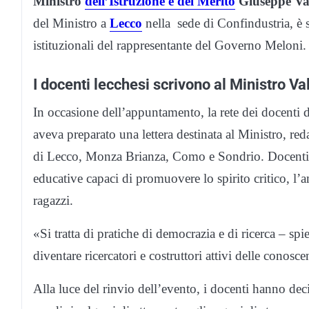
Ministro
dell’Istruzione e del Merito
Giuseppe Va
del Ministro a
Lecco
nella sede di Confindustria, è 
istituzionali del rappresentante del Governo Meloni.
I docenti lecchesi scrivono al Ministro Va
In occasione dell’appuntamento, la rete dei docen
aveva preparato una lettera destinata al Ministro, re
di Lecco, Monza Brianza, Como e Sondrio. Docenti c
educative capaci di promuovere lo spirito critico, l’am
ragazzi.
«Si tratta di pratiche di democrazia e di ricerca – sp
diventare ricercatori e costruttori attivi delle conosc
Alla luce del rinvio dell’evento, i docenti hanno decis