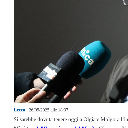
Lecco
· 26/05/2025 alle 18:37
Si sarebbe dovuta tenere oggi a Olgiate Molgora l’i