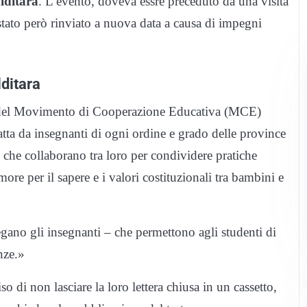
lditara
. L’evento, doveva essre preceduto da una visita
stato però rinviato a nuova data a causa di impegni
lditara
ti del Movimento di Cooperazione Educativa (MCE)
datta da insegnanti di ogni ordine e grado delle province
he collaborano tra loro per condividere pratiche
ore per il sapere e i valori costituzionali tra bambini e
iegano gli insegnanti – che permettono agli studenti di
enze.»
o di non lasciare la loro lettera chiusa in un cassetto,