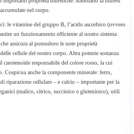
he importanti proprietà diuretiche: stimolano la diuresi
o accumulate nel corpo.
ci: le vitamine del gruppo B, l’acido ascorbico (ovvero
antire un funzionamento efficiente al nostro sistema
 che assicura al pomodoro le note proprietà
delle cellule del nostro corpo. Altra potente sostanza
l carotenoide responsabile del colore rosso, la cui
gio. Cospicua anche la componente minerale: ferro,
di riparazione cellulare – e calcio – importante per la
ganici (malico, citrico, succinico e gluteninico), utili