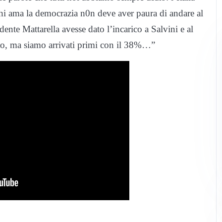
 Chi ama la democrazia n0n deve aver paura di andare al
nte Mattarella avesse dato l’incarico a Salvini e al
to, ma siamo arrivati primi con il 38%…”