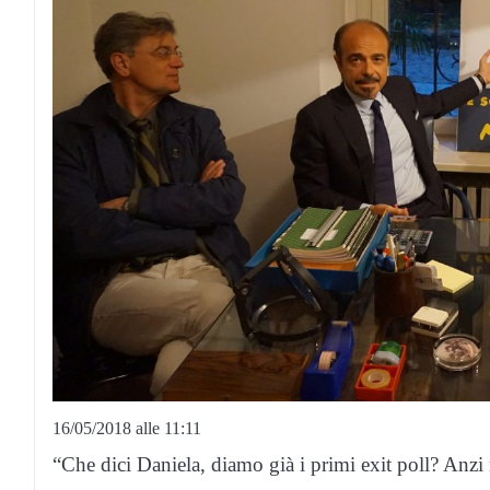
16/05/2018 alle 11:11
“Che dici Daniela, diamo già i primi exit poll? Anzi