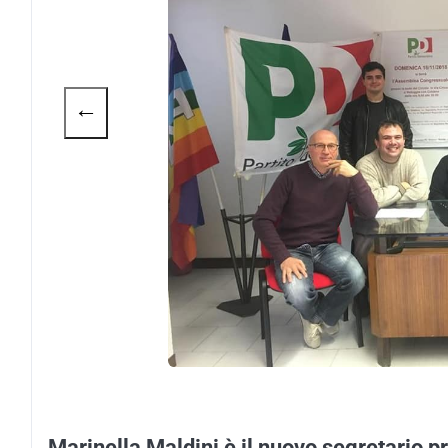
←
Marinella Maldini è il nuovo segretario p