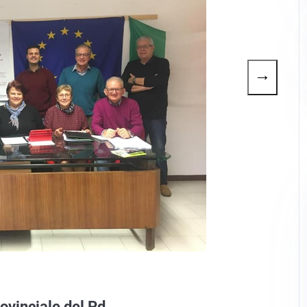
→
rovinciale del Pd