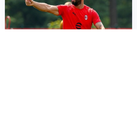
LE PAROLE
Milan, Amorim: “Sapevamo delle difficoltà, faremo
delle scelte”
LE PAROLE
Juventus, Spalletti soddisfatto: “I nuovi? Li ho visti
molto bene”
AMICHEVOLI
Il Milan crolla contro il Chelsea: 3-0 e prima sconfitta
per Amorim
AMICHEVOLI