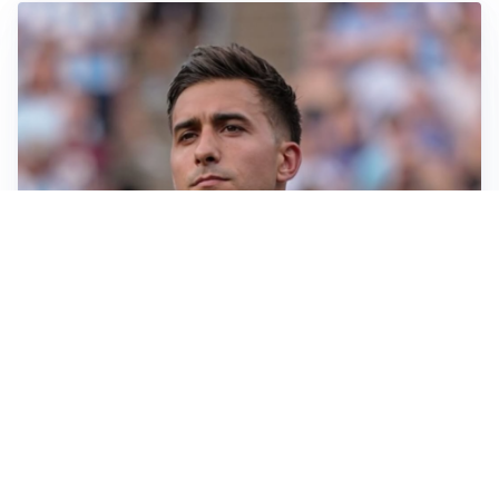
IL NOME NUOVO
Napoli, Musso resta un’opzione per la porta
TITOLARE IN CAMPIONATO
Inter, tocca a Pio Esposito: Chivu gli affida l’attacco
LE PAROLE
Spalletti prepara la Juve: “Con l’Inter servirà essere
squadra”