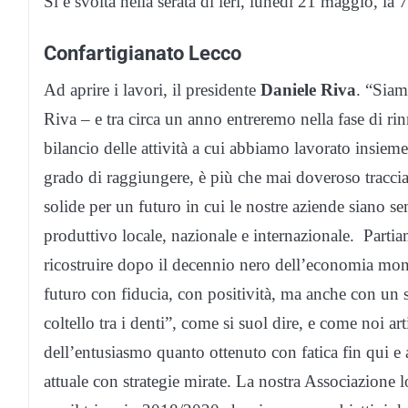
Si è svolta nella serata di ieri, lunedì 21 maggio, l
Confartigianato Lecco
Ad aprire i lavori, il presidente
Daniele Riva
. “Siam
Riva – e tra circa un anno entreremo nella fase di rin
bilancio delle attività a cui abbiamo lavorato insieme 
grado di raggiungere, è più che mai doveroso tracciar
solide per un futuro in cui le nostre aziende siano
produttivo locale, nazionale e internazionale. Partia
ricostruire dopo il decennio nero dell’economia mond
futuro con fiducia, con positività, ma anche con un s
coltello tra i denti”, come si suol dire, e come noi 
dell’entusiasmo quanto ottenuto con fatica fin qui 
attuale con strategie mirate. La nostra Associazione l