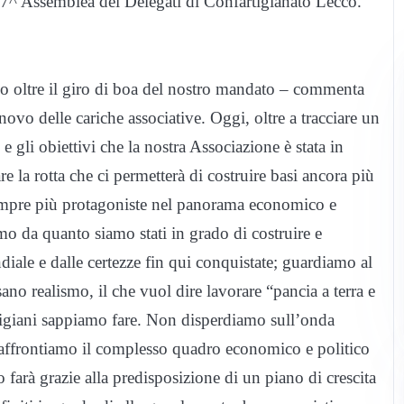
a 77^ Assemblea dei Delegati di Confartigianato Lecco.
o oltre il giro di boa del nostro mandato – commenta
novo delle cariche associative. Oggi, oltre a tracciare un
e gli obiettivi che la nostra Associazione è stata in
e la rotta che ci permetterà di costruire basi ancora più
 sempre più protagoniste nel panorama economico e
mo da quanto siamo stati in grado di costruire e
iale e dalle certezze fin qui conquistate; guardiamo al
ano realismo, il che vuol dire lavorare “pancia a terra e
artigiani sappiamo fare. Non disperdiamo sull’onda
e affrontiamo il complesso quadro economico e politico
o farà grazie alla predisposizione di un piano di crescita