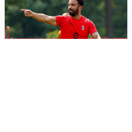
LE PAROLE
Milan, Amorim: “Sapevamo delle difficoltà, faremo
delle scelte”
LE PAROLE
Juventus, Spalletti soddisfatto: “I nuovi? Li ho visti
molto bene”
AMICHEVOLI
Il Milan crolla contro il Chelsea: 3-0 e prima sconfitta
per Amorim