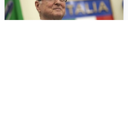
IL LUTTO
Livio Berruti, lo sport piange l’eroe di Roma 1960
LA NOVITÀ
Le regole di Mourinho al Real
MERCATO JUVE
La Juventus vuole Suzuki, ma il Psg è avanti
CALCIOMERCATO
Inter, Frattesi blocca il mercato nerazzurro: la
situazione
Altre notizie