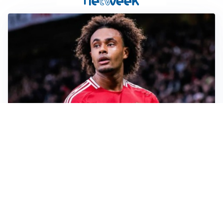
JUVENTUS
Juve, vendere per comprare: Spalletti aspetta nuovi
rinforzi
INTER
Inter, Diaby e Jones sempre in cima alla lista di Chivu
MILAN