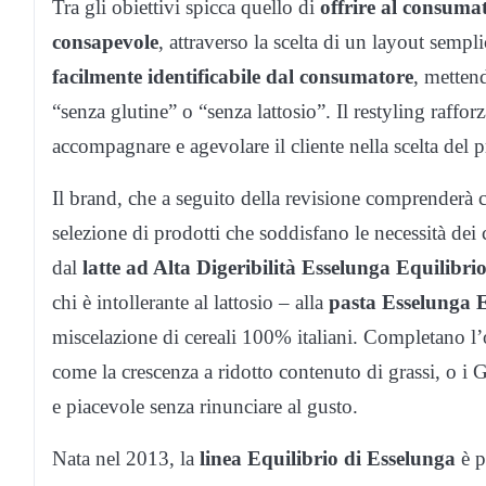
Tra gli obiettivi spicca quello di
offrire al consuma
consapevole
, attraverso la scelta di un layout semp
facilmente identificabile dal consumatore
, metten
“senza glutine” o “senza lattosio”. Il restyling raffo
accompagnare e agevolare il cliente nella scelta del p
Il brand, che a seguito della revisione comprenderà 
selezione di prodotti che soddisfano le necessità dei
dal
latte ad Alta Digeribilità Esselunga Equilibri
chi è intollerante al lattosio – alla
pasta Esselunga E
miscelazione di cereali 100% italiani. Completano l’
come la crescenza a ridotto contenuto di grassi, o i G
e piacevole senza rinunciare al gusto.
Nata nel 2013, la
linea Equilibrio di Esselunga
è p