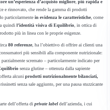
tore un’esperienza d’acquisto migliore
,
più rapida e
lice e rinnovato, che rende la gamma di prodotti
do particolarmente
in evidenza le caratteristiche
, come
rza quindi
l’identità visiva di Equilibrio
, in ottica di
rodotto più in linea con le proprie esigenze.
circa
80 referenze
, ha l’obiettivo di offrire ai clienti una
 consumatori più sensibili alla componente nutrizionale:
o
parzialmente scremato – particolarmente indicato per
quilibrio
senza glutine – ottenuta dalla sapiente
offerta alcuni
prodotti nutrizionalmente bilanciati,
rissinetti senza sale aggiunto, per una pausa stuzzicante
arte dell’offerta di
private label
dell’azienda, i cui