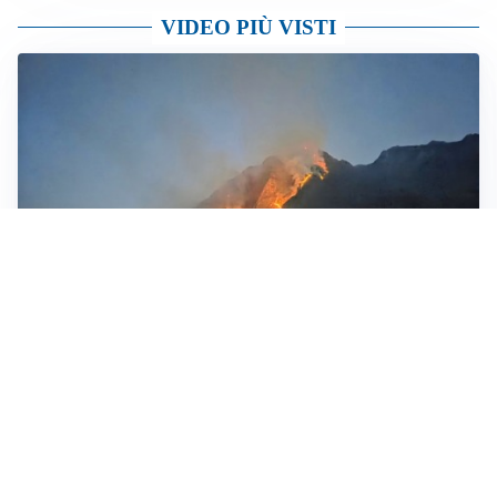
VIDEO PIÙ VISTI
VALMADRERA
Incendio sul Moregallo, seconda notte di inferno di
fuoco
ROGO
Monte Moregallo in fiamme: in volo canadair. Chiusa
la Strada provinciale 583 FOTO E VIDEO