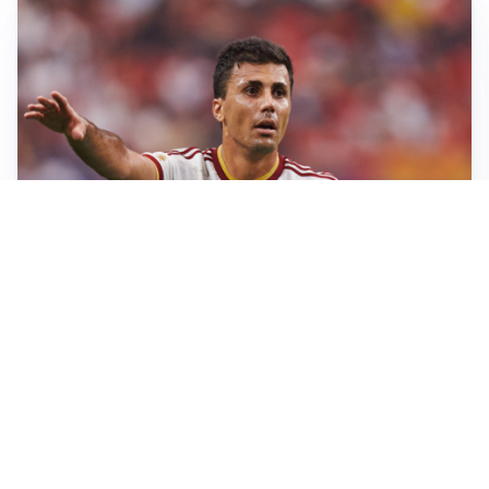
AFFARE IN CHIUSURA
Barcellona, colpo Rodri: battuto il Real Madrid
MOTIVATO
Douglas Luiz dice no all’Everton e punta sulla
Juventus
RIENTRO A RILENTO
Alcaraz, US Open lontano: la corsa contro il tempo