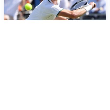
LA NOVITÀ
Sinner pensa a una nuova visita medica
LE PAROLE
Pjanic garantisce per Alajbegovic: “Può diventare un
campione”
AFFONDO
Il Galatasaray fa sul serio per Leao
LA NOVITÀ
Il Real Madrid blinda Vinicius: pronto il rinnovo