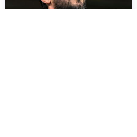
L'ALLARME
Sassuolo, l’allarme di Aquilani: “Non ho difensori, ma
mi fido della società”
CASO INFANTINO
La Fifa sta con Infantino ma ammette: “Che errore
l’apertura ai privati”
LA SVOLTA
Il Besiktas conferma: “Stiamo lavorando e parlando
con Vlahovic”
MERCATO JUVE
La Juve accelera per Suzuki e Lucumi, lo United apre
per Zirkzee