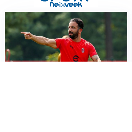
LE PAROLE
Milan, Amorim: “Sapevamo delle difficoltà, faremo
delle scelte”
LE PAROLE
Juventus, Spalletti soddisfatto: “I nuovi? Li ho visti
molto bene”