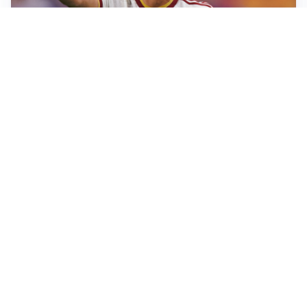
AFFARE IN CHIUSURA
Barcellona, colpo Rodri: battuto il Real Madrid
MOTIVATO
Douglas Luiz dice no all’Everton e punta sulla
Juventus
RIENTRO A RILENTO
Alcaraz, US Open lontano: la corsa contro il tempo
continua
RINNOVO VICINO
Inter, Dimarco verso il rinnovo fino al 2030
Altre notizie