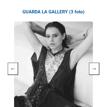
GUARDA LA GALLERY (3 foto)
←
→