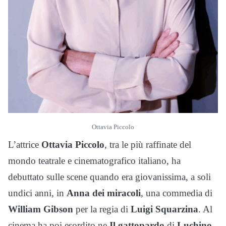
Ottavia Piccolo
L’attrice
Ottavia Piccolo
, tra le più raffinate del
mondo teatrale e cinematografico italiano, ha
debuttato sulle scene quando era giovanissima, a soli
undici anni, in
Anna dei miracoli
, una commedia di
William Gibson
per la regia di
Luigi Squarzina
. Al
cinema ha poi esordito ne
Il gattopardo
di
Luchino