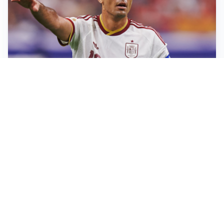
AFFARE IN CHIUSURA
Barcellona, colpo Rodri: battuto il Real Madrid
MOTIVATO
Douglas Luiz dice no all’Everton e punta sulla
Juventus
RIENTRO A RILENTO
Alcaraz, US Open lontano: la corsa contro il tempo
continua
RINNOVO VICINO
Inter, Dimarco verso il rinnovo fino al 2030