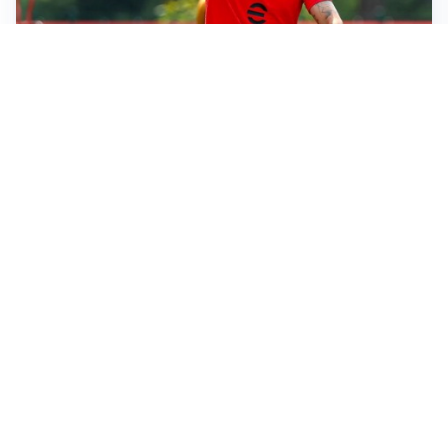
LE PAROLE
Amorim: “Il Milan deve puntare allo scudetto”
LE PAROLE
Bremer giura fedeltà: “Non ho mai chiesto di lasciare
la Juve”
IN DUBBIO
Sinner, ginocchio sotto osservazione: Cincinnati resta
in dubbio
AFFARE IN CHIUSURA
Barcellona, colpo Rodri: battuto il Real Madrid
Altre notizie