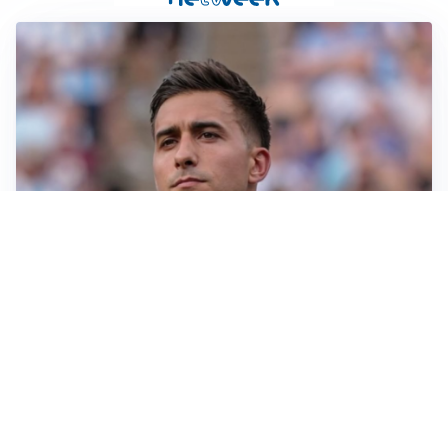
IL NOME NUOVO
Napoli, Musso resta un’opzione per la porta
TITOLARE IN CAMPIONATO
Inter, tocca a Pio Esposito: Chivu gli affida l’attacco
LE PAROLE
Spalletti prepara la Juve: “Con l’Inter servirà essere